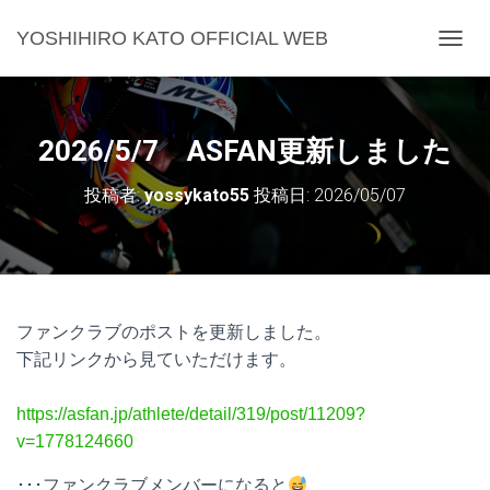
YOSHIHIRO KATO OFFICIAL WEB
ナ
ビ
ゲ
ー
シ
2026/5/7 ASFAN更新しました
ョ
ン
投稿者:
yossykato55
投稿日:
2026/05/07
を
切
り
替
え
ファンクラブのポストを更新しました。
下記リンクから見ていただけます。
https://asfan.jp/athlete/detail/319/post/11209?
v=1778124660
･･･ファンクラブメンバーになると