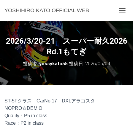
YOSHIHIRO KATO OFFICIAL WEB
ナ
ビ
ゲ
ー
シ
2026/3/20-21 スーパー耐久2026
ョ
ン
Rd.1もてぎ
を
切
投稿者:
yossykato55
投稿日:
2026/05/04
り
替
え
ST-5Fクラス CarNo.17 DXLアラゴスタ
NOPRO☆DEMIO
Qualify：P5 in class
Race：P2 in class